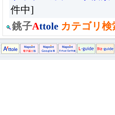
件中]
銚子
A
ttole
カテゴリ検