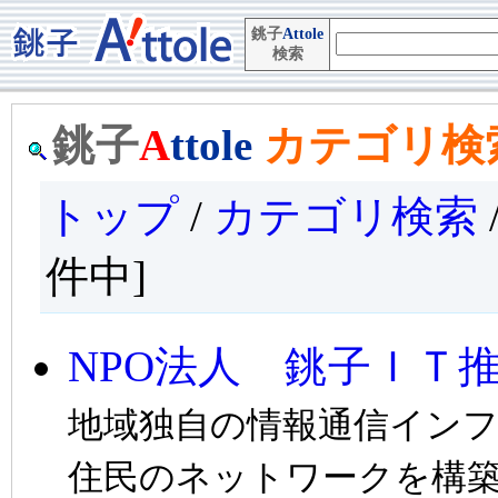
銚子
Attole
検索
銚子
A
ttole
カテゴリ検
トップ
/
カテゴリ検索
件中]
NPO法人 銚子ＩＴ
地域独自の情報通信イン
住民のネットワークを構